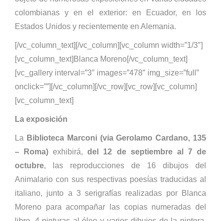
colombianas y en el exterior: en Ecuador, en los
Estados Unidos y recientemente en Alemania.
[/vc_column_text][/vc_column][vc_column width=”1/3″]
[vc_column_text]Blanca Moreno[/vc_column_text]
[vc_gallery interval=”3″ images=”478″ img_size=”full”
onclick=””][/vc_column][/vc_row][vc_row][vc_column]
[vc_column_text]
La exposición
La
Biblioteca Marconi (via Gerolamo Cardano, 135
– Roma)
exhibirá,
del 12 de septiembre al 7 de
octubre
, las reproducciones de 16 dibujos del
Animalario con sus respectivas poesías traducidas al
italiano, junto a 3 serigrafías realizadas por Blanca
Moreno para acompañar las copias numeradas del
libro, 4 pinturas al óleo y varios dibujos de la pintora.